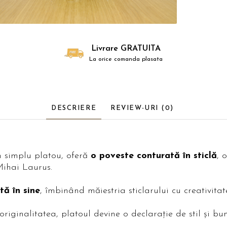
Livrare GRATUITA
La orice comanda plasata
DESCRIERE
REVIEW-URI
(0)
n simplu platou, oferă
o poveste conturată în sticlă
, 
Mihai Laurus.
tă în sine
, îmbinând măiestria sticlarului cu creativita
riginalitatea, platoul devine o declarație de stil și bun