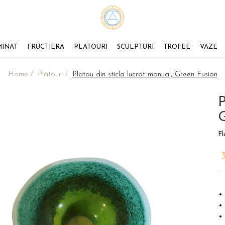
MINAT
FRUCTIERA
PLATOURI
SCULPTURI
TROFEE
VAZE
Home /
Platouri /
Platou din sticla lucrat manual, Green Fusion
P
G
Fl