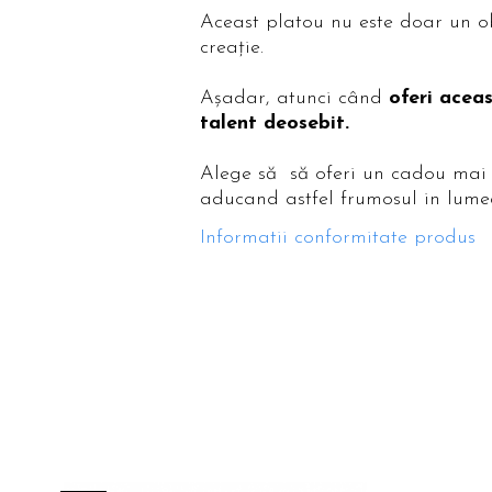
Aceast platou nu este doar un ob
creație.
Așadar, atunci când
oferi acea
talent deosebit.
Alege să să oferi un cadou mai 
aducand astfel frumosul in lumea
Informatii conformitate produs