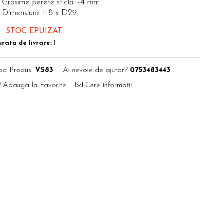
Grosime perete sticla +4 mm
Dimensiuni: H8 x D29
STOC EPUIZAT
rata de livrare:
1
od Produs:
VS83
Ai nevoie de ajutor?
0753483443
Adauga la Favorite
Cere informatii