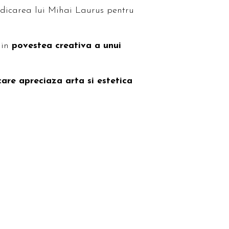
dedicarea lui Mihai Laurus pentru
din
povestea creativa a unui
care apreciaza arta si estetica