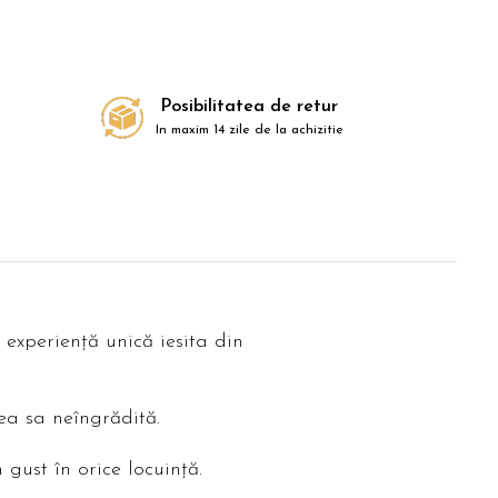
Posibilitatea de retur
In maxim 14 zile de la achizitie
o experiență unică iesita din
tea sa neîngrădită.
 gust în orice locuință.