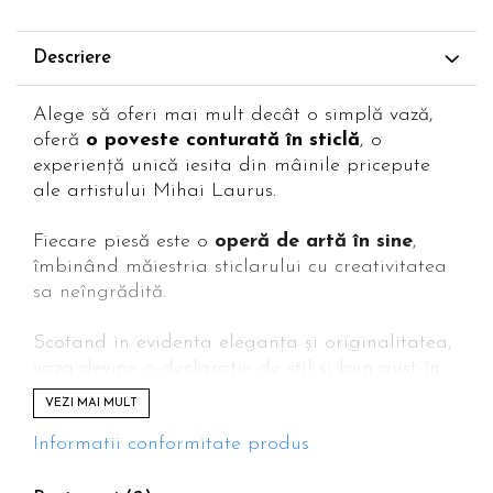
Descriere
Alege să oferi mai mult decât o simplă vază,
oferă
o poveste conturată în sticlă
, o
experiență unică iesita din mâinile pricepute
ale artistului Mihai Laurus.
Fiecare piesă este o
operă de artă în sine
,
îmbinând măiestria sticlarului cu creativitatea
sa neîngrădită.
Scotand in evidenta eleganța și originalitatea,
vaza devine o declarație de stil și bun gust în
orice locuință.
VEZI MAI MULT
Această vază nu este doar un obiect de decor,
Informatii conformitate produs
ci fiecare detaliu reflectă pasiunea si dedicarea