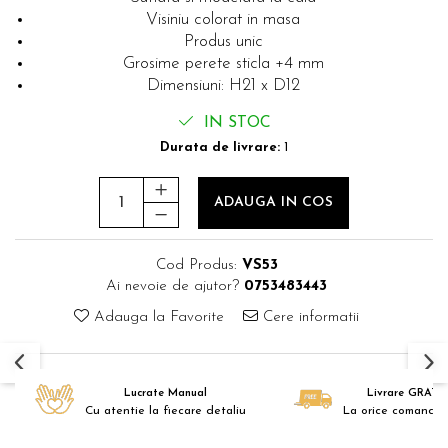
Visiniu colorat in masa
Produs unic
Grosime perete sticla +4 mm
Dimensiuni: H21 x D12
IN STOC
Durata de livrare:
1
ADAUGA IN COS
Cod Produs:
VS53
Ai nevoie de ajutor?
0753483443
Adauga la Favorite
Cere informatii
Lucrate Manual
Livrare GRATU
Cu atentie la fiecare detaliu
La orice comanda 