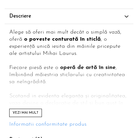
Descriere
Alege să oferi mai mult decât o simplă vază,
oferă
o poveste conturată în sticlă
, o
experiență unică iesita din mâinile pricepute
ale artistului Mihai Laurus.
Fiecare piesă este o
operă de artă în sine
,
îmbinând măiestria sticlarului cu creativitatea
sa neîngrădită.
Scotand in evidenta eleganța și originalitatea,
vaza devine o declarație de stil și bun gust în
orice locuință.
VEZI MAI MULT
Această vază nu este doar un obiect de decor,
Informatii conformitate produs
ci fiecare detaliu reflectă pasiunea si dedicarea