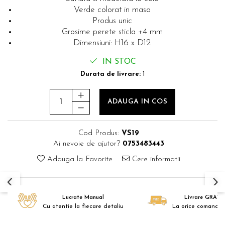
Verde colorat in masa
Produs unic
Grosime perete sticla +4 mm
Dimensiuni: H16 x D12
IN STOC
Durata de livrare:
1
ADAUGA IN COS
Cod Produs:
VS19
Ai nevoie de ajutor?
0753483443
Adauga la Favorite
Cere informatii
Lucrate Manual
Livrare GRATU
Cu atentie la fiecare detaliu
La orice comanda 